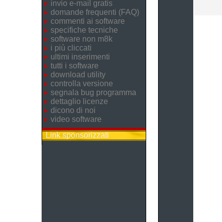
invio e-mail gratis
domande frequenti (FAQ)
commenti ai software
specifiche tecniche
software non m8k
i più cliccati
ultimi inserimenti
tutti i software
download utility
controlla versione
segnala bug programma
dettaglio licenze
dicono di noi
video software
Link sponsorizzati