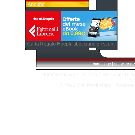
Annunci
Carta Regalo Hoepli: sbocciano gli sconti
[
homepage
|
software m
Numero software: 27 Totale Ricerche: 18 Hits
vi
© 2026 M8k Produzione - Powere