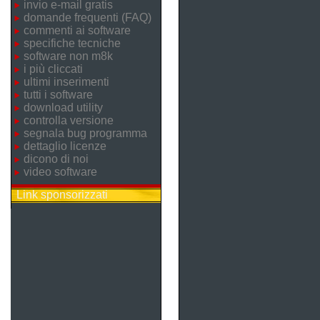
invio e-mail gratis
domande frequenti (FAQ)
commenti ai software
specifiche tecniche
software non m8k
i più cliccati
ultimi inserimenti
tutti i software
download utility
controlla versione
segnala bug programma
dettaglio licenze
dicono di noi
video software
Link sponsorizzati