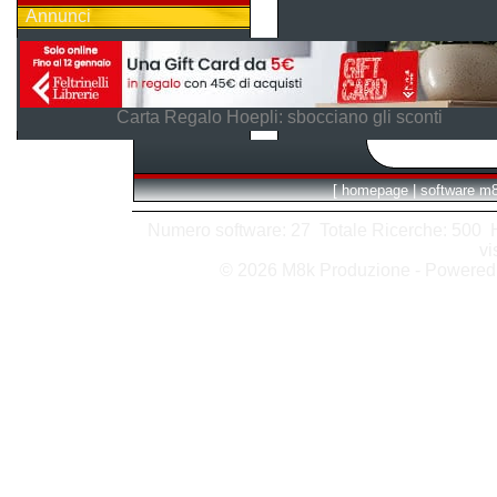
Annunci
Carta Regalo Hoepli: sbocciano gli sconti
[
homepage
|
software m
Numero software: 27 Totale Ricerche: 500 Hit
vi
© 2026 M8k Produzione - Powere