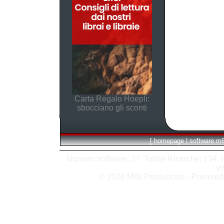
Carta Regalo Hoepli:
sbocciano gli sconti
[
homepage
|
software m
Numero software: 27 Totale Ricerche: 134 Hit
vi
© 2026 M8k Produzione - Powere