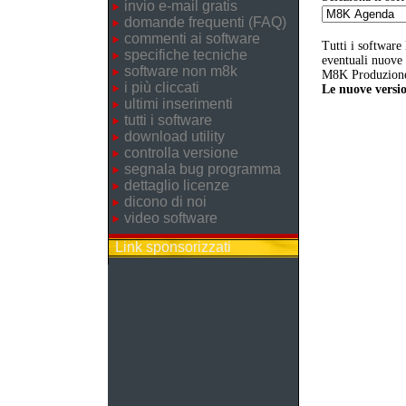
invio e-mail gratis
domande frequenti (FAQ)
commenti ai software
Tutti i software
specifiche tecniche
eventuali nuove v
software non m8k
M8K Produzione 
i più cliccati
Le nuove versio
ultimi inserimenti
tutti i software
download utility
controlla versione
segnala bug programma
dettaglio licenze
dicono di noi
video software
Link sponsorizzati