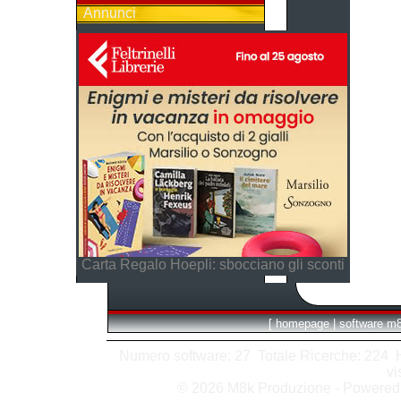
Annunci
Carta Regalo Hoepli: sbocciano gli sconti
[
homepage
|
software m
Numero software: 27 Totale Ricerche: 224 Hit
vi
© 2026 M8k Produzione - Powere