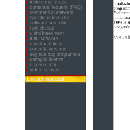
invio e-mail gratis
installazi
domande frequenti (FAQ)
programm
commenti ai software
Facilmente
specifiche tecniche
la dicitu
Tutte le a
software non m8k
navigando 
i più cliccati
ultimi inserimenti
Visuali
tutti i software
download utility
controlla versione
segnala bug programma
dettaglio licenze
dicono di noi
video software
Link sponsorizzati