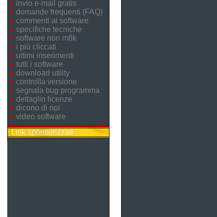
invio e-mail gratis
domande frequenti (FAQ)
commenti ai software
specifiche tecniche
software non m8k
i più cliccati
ultimi inserimenti
tutti i software
download utility
controlla versione
segnala bug programma
dettaglio licenze
dicono di noi
video software
Link sponsorizzati