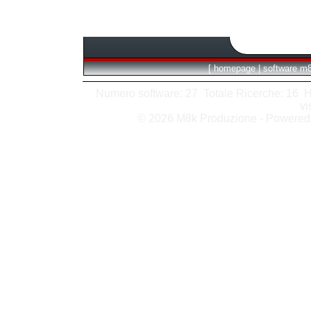
[
homepage
|
software m
Numero software: 27 Totale Ricerche: 16 Hits
vi
© 2026 M8k Produzione - Powere