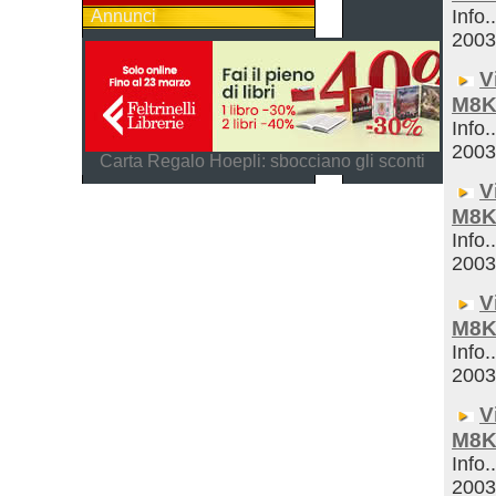
Info.
Annunci
200
V
M8K
Info.
200
Carta Regalo Hoepli: sbocciano gli sconti
V
M8K
Info.
200
V
M8K
Info.
200
V
M8K
Info.
200