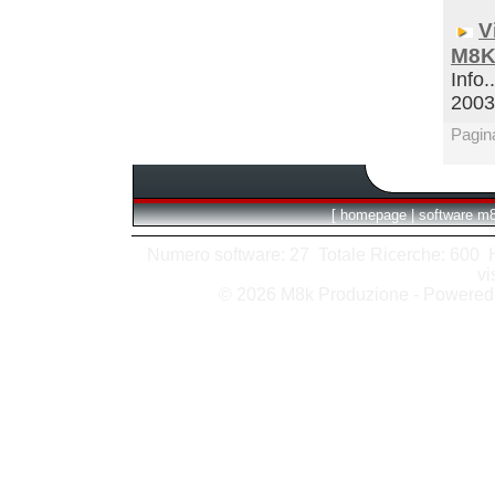
V
M8K
Info.
200
Pagin
[
homepage
|
software m
Numero software: 27 Totale Ricerche: 600 Hit
vi
© 2026 M8k Produzione - Powere