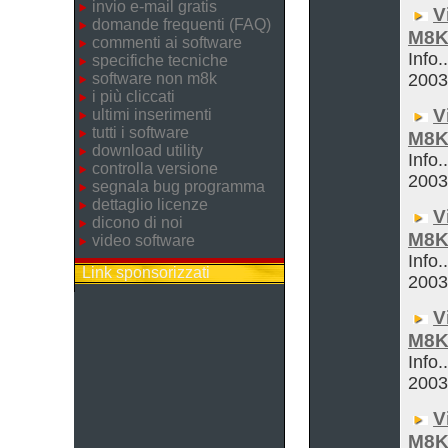
invio e-mail gratis
V
domande frequenti (FAQ)
M8K
commenti ai software
Info.
specifiche tecniche
software non m8k
200
i più cliccati
V
ultimi inserimenti
tutti i software
M8K
download utility
Info.
controlla versione
200
segnala bug programma
dettaglio licenze
V
dicono di noi
M8K
video software
Info.
Link sponsorizzati
200
V
M8K
Info.
200
V
M8K