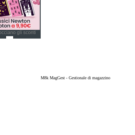
cciano gli sconti
M8k MagGest - Gestionale di magazzino