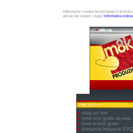
Utilizziamo i cookie tecnici propri e di terz
all'uso dei cookie. Leggi l'
informativa estes
Altri servizi
shop on line
invio sms gratis da web
invio e-mail gratis
domande frequenti (FAQ