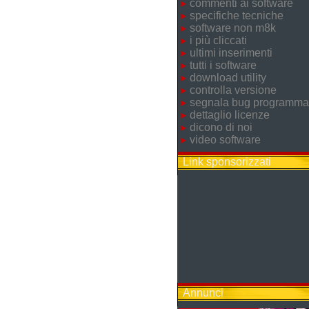
commenti ai software
specifiche tecniche
software non m8k
i più cliccati
ultimi inserimenti
tutti i software
download utility
controlla versione
segnala bug programma
dettaglio licenze
dicono di noi
video software
Link sponsorizzati
Annunci