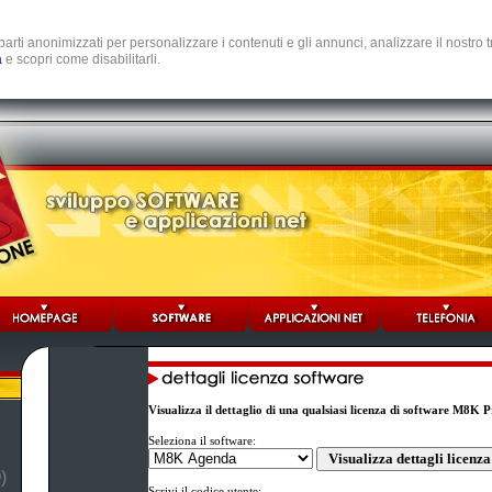
e parti anonimizzati per personalizzare i contenuti e gli annunci, analizzare il nostro
a
e scopri come disabilitarli.
Visualizza il dettaglio di una qualsiasi licenza di software M8K 
Seleziona il software:
)
Scrivi il codice utente: