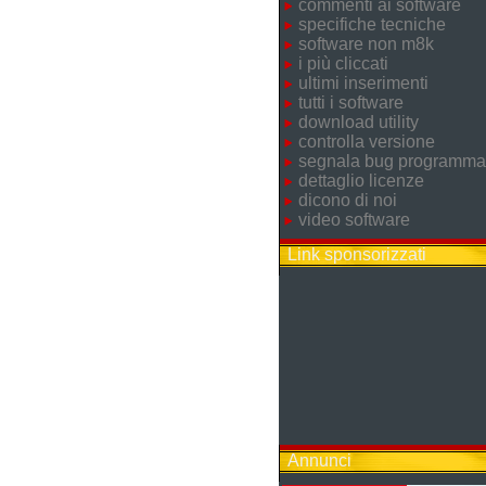
commenti ai software
specifiche tecniche
software non m8k
i più cliccati
ultimi inserimenti
tutti i software
download utility
controlla versione
segnala bug programma
dettaglio licenze
dicono di noi
video software
Link sponsorizzati
Annunci