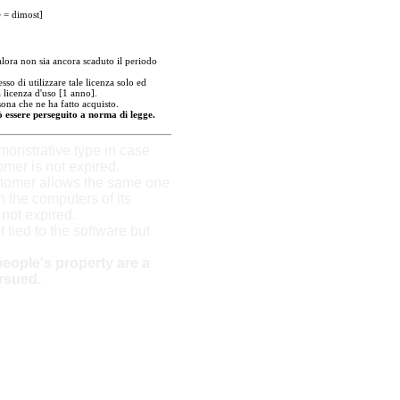
e = dimost]
ora non sia ancora scaduto il periodo
so di utilizzare tale licenza solo ed
 licenza d'uso [1 anno].
sona che ne ha fatto acquisto.
uò essere perseguito a norma di legge.
onstrative type in case
omer is not expired.
stomer allows the same one
n the computers of its
s not expired.
t tied to the software but
eople's property are a
rsued.