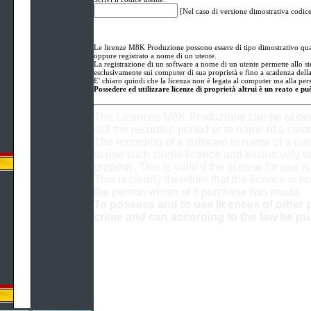
[Nel caso di versione dimostrativa codic
Le licenze M8K Produzione possono essere di tipo dimostrativo qual
oppure registrato a nome di un utente.
La registrazione di un software a nome di un utente permette allo stes
esclusivamente sui computer di sua proprietà e fino a scadenza della
E' chiaro quindi che la licenza non è legata al computer ma alla per
Possedere ed utilizzare licenze di proprietà altrui è un reato e p
The Licences M8K Produzione can be of dem
still the recorded period or to name of a cust
The recording of a software to name of a cu
to use such single licence and exclusively o
property. This is valid if the license for use i
This is clearly therefore that the licence is no
the person whom of it purchase has made.
To possess and to use licences of other p
crime and can according to the law be pu