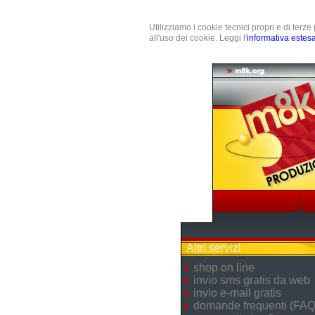
Utilizziamo i cookie tecnici propri e di terz
all'uso dei cookie. Leggi l'
informativa estes
Altri servizi
shop on line
invio sms gratis da web
invio e-mail gratis
domande frequenti (FAQ