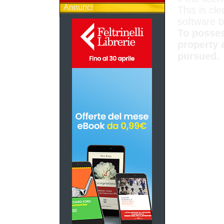
Annunci
This is cle
software 
To posses
property 
pursued.