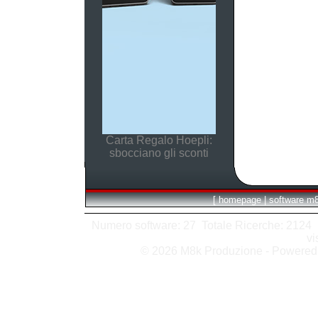
Carta Regalo Hoepli:
sbocciano gli sconti
[
homepage
|
software m
Numero software: 27 Totale Ricerche: 2124 Hit
vi
© 2026 M8k Produzione - Powere