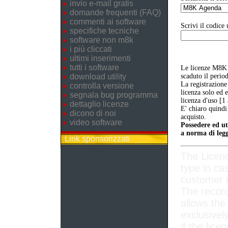
invio e-mail gratis
domande frequenti (FAQ)
commenti ai software
Scrivi il codice 
specifiche tecniche
software non m8k
i più cliccati
ultimi inserimenti
tutti i software
Le licenze M8K 
download utility
scaduto il perio
La registrazione
controlla versione
licenza solo ed 
segnala bug programma
licenza d'uso [1
dettaglio licenze
E' chiaro quindi
dicono di noi
acquisto.
video software
Possedere ed ut
a norma di legg
Link sponsorizzati
The Licen
type in ca
customer i
The record
allows the
exclusivel
if the lice