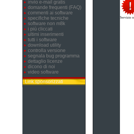
invio e-mail gratis
domande frequenti (FAQ)
commenti ai software
specifiche tecniche
Servizio n
software non m8k
i più cliccati
ultimi inserimenti
tutti i software
download utility
controlla versione
segnala bug programma
dettaglio licenze
dicono di noi
video software
Link sponsorizzati