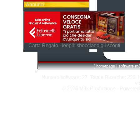
Annunci
Carta Regalo Hoepli: sbocciano gli sconti
[
homepage
|
software m
Numero software: 27 Totale Ricerche: 223 Hit
vi
© 2026 M8k Produzione - Powere