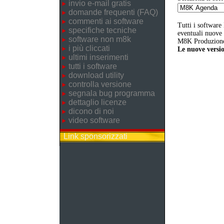
invio e-mail gratis
domande frequenti (FAQ)
commenti ai software
Tutti i software
specifiche tecniche
eventuali nuove v
software non m8k
M8K Produzione 
i più cliccati
Le nuove versio
ultimi inserimenti
tutti i software
download utility
controlla versione
segnala bug programma
dettaglio licenze
dicono di noi
video software
Link sponsorizzati