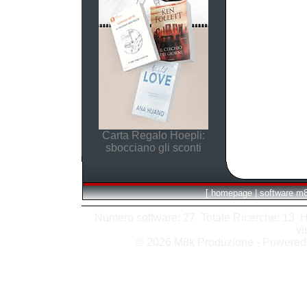
Carta Regalo Hoepli:
sbocciano gli sconti
[
homepage
|
software m
Numero software: 27 Totale Ricerche: 13 Hits
vi
© 2026 M8k Produzione - Powere