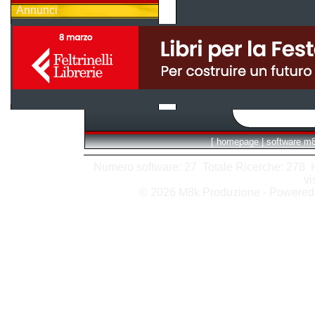
Annunci
[
homepage
|
software m
Numero software: 27 Totale Ricerche: 278 Hit
vi
© 2026 M8k Produzione - Powere