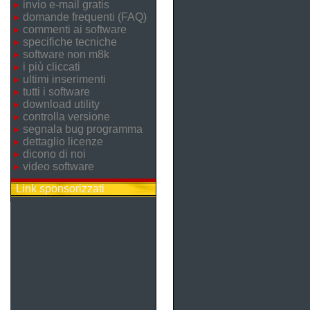
invio e-mail gratis
domande frequenti (FAQ)
commenti ai software
specifiche tecniche
software non m8k
i più cliccati
ultimi inserimenti
tutti i software
download utility
controlla versione
segnala bug programma
dettaglio licenze
dicono di noi
video software
Link sponsorizzati