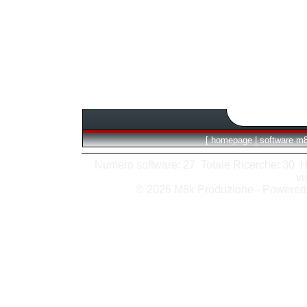
[
homepage
|
software m
Numero software: 27 Totale Ricerche: 30 Hits
vi
© 2026 M8k Produzione - Powere