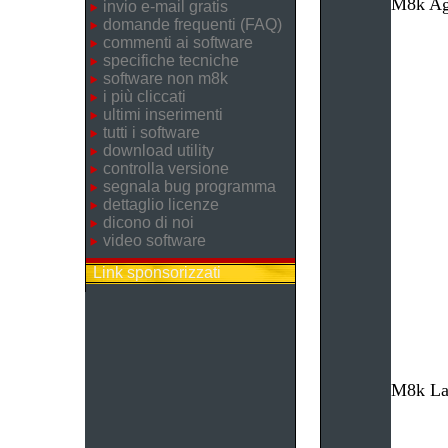
M8k Age
invio e-mail gratis
domande frequenti (FAQ)
commenti ai software
specifiche tecniche
software non m8k
i più cliccati
ultimi inserimenti
tutti i software
download utility
controlla versione
segnala bug programma
dettaglio licenze
dicono di noi
video software
Link sponsorizzati
M8k Lav