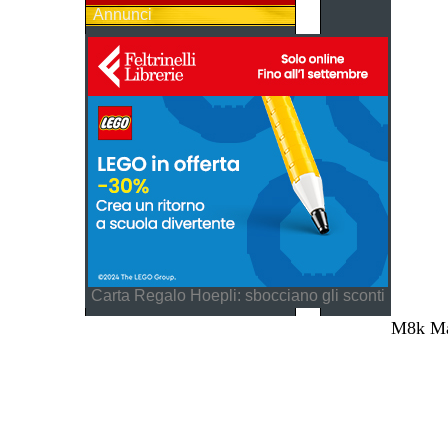
Annunci
Carta Regalo Hoepli: sbocciano gli sconti
M8k Mag