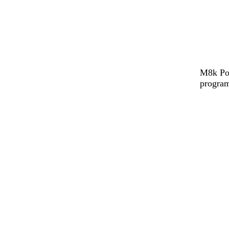
M8k Pow
program