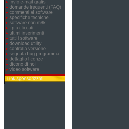
invio e-mail gratis
domande frequenti (FAQ)
commenti ai software
specifiche tecniche
software non m8k
i più cliccati
ultimi inserimenti
tutti i software
download utility
controlla versione
segnala bug programma
dettaglio licenze
dicono di noi
video software
Link sponsorizzati