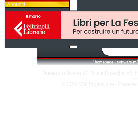
Annunci
[
homepage
|
software m
Numero software: 27 Totale Ricerche: 65 Hits
vi
© 2026 M8k Produzione - Powere