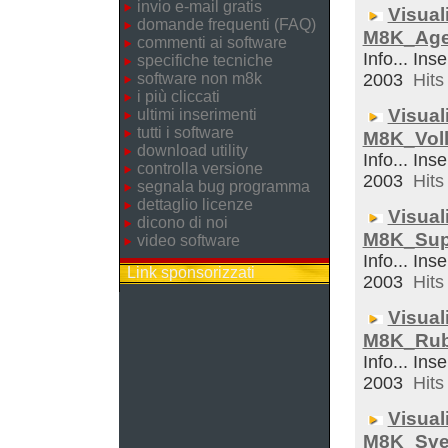
invio e-mail gratis
Visual
domande frequenti (FAQ)
M8K_Ag
commenti ai software
Info... Inse
specifiche tecniche
software non m8k
2003
Hits 
i più cliccati
Visual
ultimi inserimenti
tutti i software
M8K_Voll
download utility
Info... Inse
controlla versione
2003
Hits 
segnala bug programma
dettaglio licenze
Visual
dicono di noi
M8K_Sup
video software
Info... Inse
Link sponsorizzati
2003
Hits 
Visual
M8K_Rub
Info... Inse
2003
Hits 
Visual
M8K_Sveg