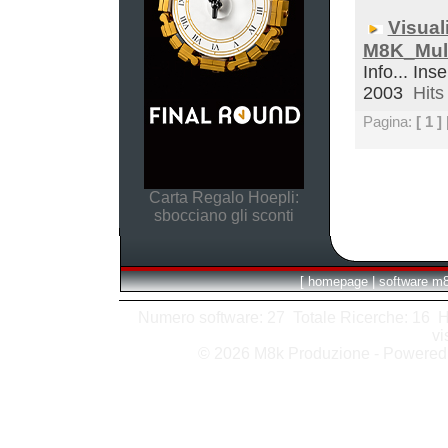
Visual
M8K_Mult
Info... Inse
2003
Hits 
Pagina:
[ 1 ]
Carta Regalo Hoepli:
sbocciano gli sconti
[
homepage
|
software m
Numero software: 27 Totale Ricerche: 16 Hits
vi
© 2026 M8k Produzione - Powere