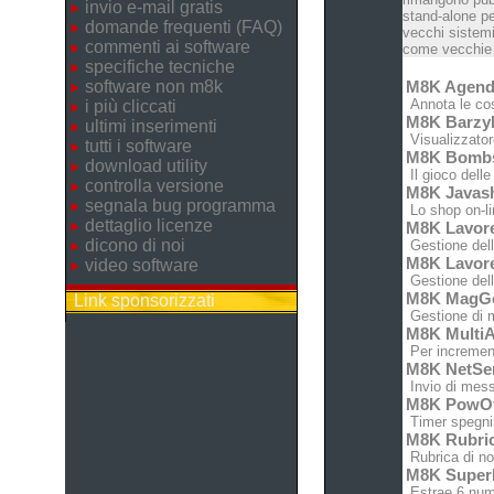
invio e-mail gratis
stand-alone pe
domande frequenti (FAQ)
vecchi sistemi
commenti ai software
come vecchie c
specifiche tecniche
software non m8k
M8K Agen
Annota le cose
i più cliccati
M8K Barz
ultimi inserimenti
Visualizzatore
tutti i software
M8K Bomb
download utility
Il gioco dell
controlla versione
M8K Javas
segnala bug programma
Lo shop on-lin
dettaglio licenze
M8K Lavor
dicono di noi
Gestione dell'
M8K Lavor
video software
Gestione dell'
M8K MagG
Link sponsorizzati
Gestione di m
M8K MultiA
Per increment
M8K NetSe
Invio di messa
M8K PowO
Timer spegnim
M8K Rubri
Rubrica di no
M8K Super
Estrae 6 nume