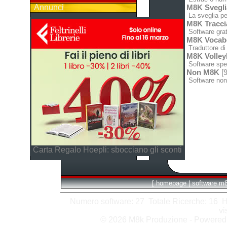
Annunci
M8K Svegli
La sveglia pe
M8K Tracci
Software grat
M8K Vocabo
Traduttore di 
M8K Volley
Software spec
Non M8K
[9
Software non
Carta Regalo Hoepli: sbocciano gli sconti
[
homepage
|
software m
Numero software: 27 Totale Ricerche: 16 Hits
vi
© 2026 M8k Produzione - Powere