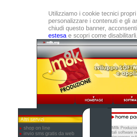
Utilizziamo i cookie tecnici propri
personalizzare i contenuti e gli a
chiudi questo banner, acconsenti a
estesa
e scopri come disabilitarli
Altri servizi
shop on line
M8k Produzion
tali software 
invio sms gratis da web
rimangono pubb