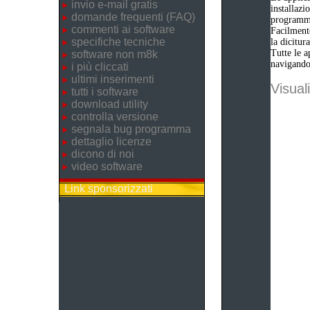
invio e-mail gratis
installazi
domande frequenti (FAQ)
programm
commenti ai software
Facilmente
specifiche tecniche
la dicitu
Tutte le a
software non m8k
navigando 
i più cliccati
ultimi inserimenti
Visuali
tutti i software
download utility
controlla versione
segnala bug programma
dettaglio licenze
dicono di noi
video software
Link sponsorizzati