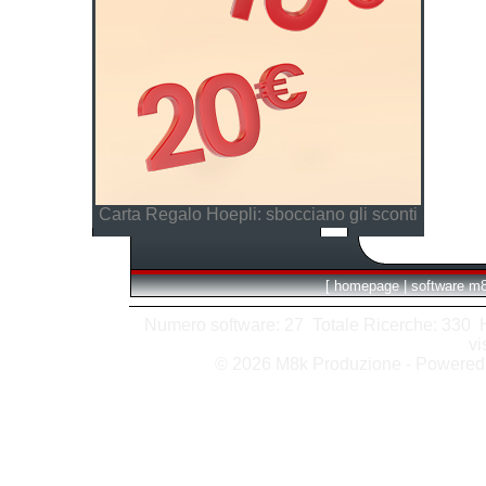
Carta Regalo Hoepli: sbocciano gli sconti
[
homepage
|
software m
Numero software: 27 Totale Ricerche: 330 Hit
vi
© 2026 M8k Produzione - Powere