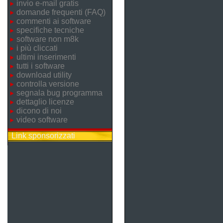
invio e-mail gratis
domande frequenti (FAQ)
commenti ai software
specifiche tecniche
software non m8k
i più cliccati
ultimi inserimenti
tutti i software
download utility
controlla versione
segnala bug programma
dettaglio licenze
dicono di noi
video software
Link sponsorizzati