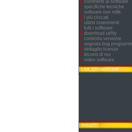
commenti ai software
specifiche tecniche
software non m8k
i più cliccati
ultimi inserimenti
tutti i software
download utility
controlla versione
segnala bug program
dettaglio licenze
dicono di noi
video software
Link sponsorizzati
Annunci