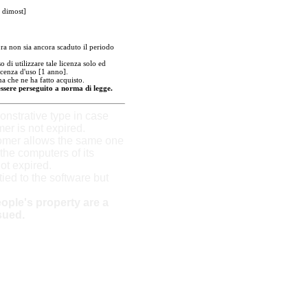
 dimost]
a non sia ancora scaduto il periodo
 di utilizzare tale licenza solo ed
icenza d'uso [1 anno].
a che ne ha fatto acquisto.
essere perseguito a norma di legge.
strative type in case
mer is not expired.
tomer allows the same one
the computers of its
not expired.
 tied to the software but
ople's property are a
sued.