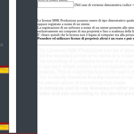
[Nel caso di versione dimostrativa codice =
Le licenze M8K Produzione possono essere di tipo dimostrativo qualor
oppure registrato a nome di un utente.
La registrazione di un software a nome di un utente permette allo stesso
esclusivamente sui computer di sua proprietà e fino a scadenza della l
E' chiaro quindi che la licenza non è legata al computer ma alla person
Possedere ed utilizzare licenze di proprietà altrui è un reato e può 
ma
The Licences M8K Produzione can be of demon
still the recorded period or to name of a custo
The recording of a software to name of a cus
to use such single licence and exclusively on 
property. This is valid if the license for use is 
This is clearly therefore that the licence is not
the person whom of it purchase has made.
To possess and to use licences of other pe
crime and can according to the law be pur