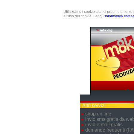
Utilizziamo i cookie tecnici propri e di terz
all'uso dei cookie. Leggi l'
informativa estes
Altri servizi
shop on line
invio sms gratis da we
invio e-mail gratis
domande frequenti (FA