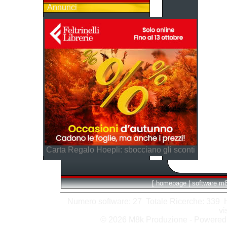
Annunci
Carta Regalo Hoepli: sbocciano gli sconti
[
homepage
|
software m
Numero software: 27 Totale Ricerche: 339 Hit
vi
© 2026 M8k Produzione - Powere