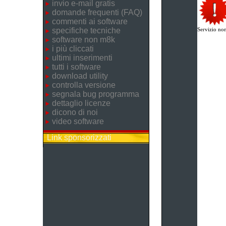
invio e-mail gratis
domande frequenti (FAQ)
commenti ai software
specifiche tecniche
Servizio non
software non m8k
i più cliccati
ultimi inserimenti
tutti i software
download utility
controlla versione
segnala bug programma
dettaglio licenze
dicono di noi
video software
Link sponsorizzati