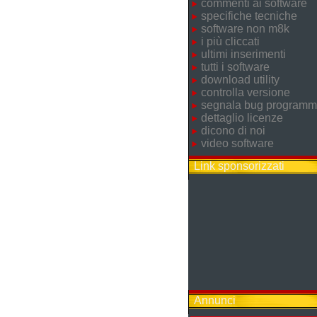
commenti ai software
specifiche tecniche
software non m8k
i più cliccati
ultimi inserimenti
tutti i software
download utility
controlla versione
segnala bug program
dettaglio licenze
dicono di noi
video software
Link sponsorizzati
Annunci