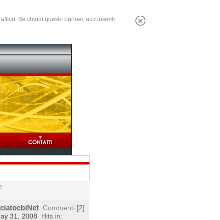
 traffico. Se chiudi questo banner, acconsenti
e
cciatocbiNet
Commenti
[2]
May 31, 2008
Hits in: