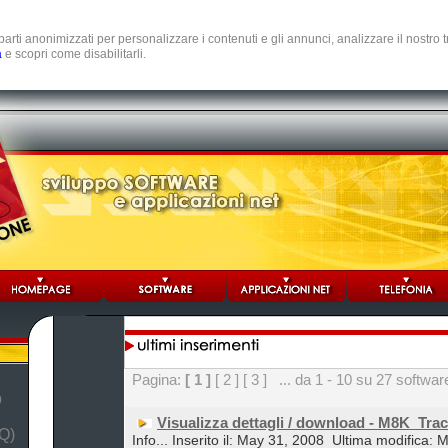
e parti anonimizzati per personalizzare i contenuti e gli annunci, analizzare il nostro
a
e scopri come disabilitarli.
Pagina:
[ 1 ]
[ 2 ]
[ 3 ]
... da 1 - 10 su 27 softwar
b
Visualizza dettagli / download - M8K_Tra
Q)
Info... Inserito il: May 31, 2008
Ultima modifica: 