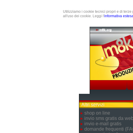
Utilizziamo i cookie tecnici propri e di terz
all'uso dei cookie. Leggi l'
informativa estes
Altri servizi
shop on line
invio sms gratis da we
invio e-mail gratis
domande frequenti (FA