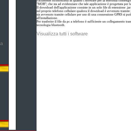
Facilmente riconoscibili in quanto i software per la telefonia contengo
"MOB"; che sta ad evidenziare che tale applicazione è progettata per l
Il download dell'applicazione consiste in un solo file di estensione .ja
sul proprio telefono cellulare qualora il download è avvenuto tramite 
sia avvenuto tramite cellulare per uso di una connessione GPRS si pu
all'installazione.
Per trasferire il file da pc a telefono è sufficiente un collegamento tram
tecnologia bluetooth.
Visualizza tutti i software
ma