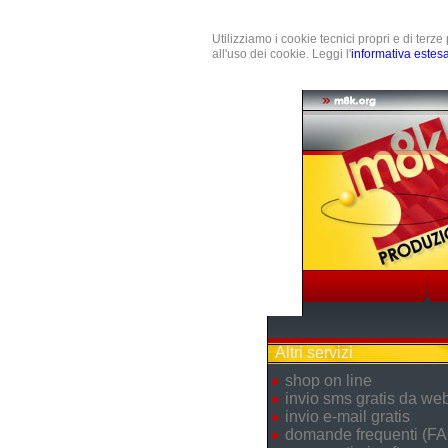
Utilizziamo i cookie tecnici propri e di terz
all'uso dei cookie. Leggi l'
informativa estes
Altri servizi
shop on line
invio sms gratis da we
invio e-mail gratis
domande frequenti (FA