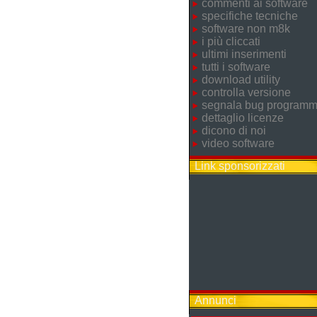
commenti ai software
specifiche tecniche
software non m8k
i più cliccati
ultimi inserimenti
tutti i software
download utility
controlla versione
segnala bug program
dettaglio licenze
dicono di noi
video software
Link sponsorizzati
Annunci