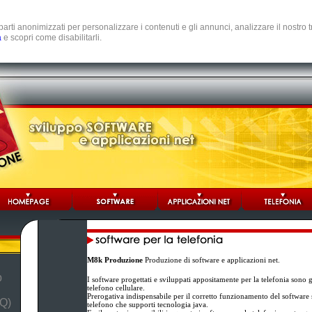
e parti anonimizzati per personalizzare i contenuti e gli annunci, analizzare il nostro
a
e scopri come disabilitarli.
M8k Produzione
Produzione di software e applicazioni net.
b
I software progettati e sviluppati appositamente per la telefonia sono 
telefono cellulare.
Prerogativa indispensabile per il corretto funzionamento del software st
Q)
telefono che supporti tecnologia java.