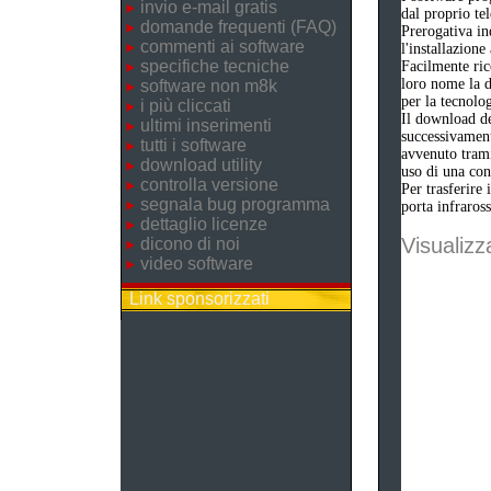
invio e-mail gratis
dal proprio tel
domande frequenti (FAQ)
Prerogativa in
commenti ai software
l'installazione
specifiche tecniche
Facilmente ric
loro nome la d
software non m8k
per la tecnolo
i più cliccati
Il download del
ultimi inserimenti
successivament
tutti i software
avvenuto trami
download utility
uso di una con
controlla versione
Per trasferire 
segnala bug programma
porta infraross
dettaglio licenze
Visualizza
dicono di noi
video software
Link sponsorizzati