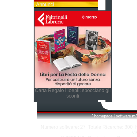
Annunci
Carta Regalo Hoepli: sbocciano gli
sconti
[
homepage
|
software m
Numero software: 27 Totale Ricerche: 300 Hit
vi