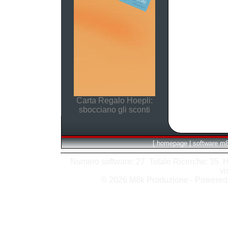
Carta Regalo Hoepli:
sbocciano gli sconti
[
homepage
|
software m
Numero software: 27 Totale Ricerche: 35 Hits
vi
© 2026 M8k Produzione - Powere