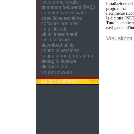
invio e-mail gratis
installazione de
domande frequenti (FAQ)
programma.
commenti ai software
Facilmente ricon
specifiche tecniche
la dicitura "NE
Tutte le applica
software non m8k
navigando all'in
i più cliccati
ultimi inserimenti
Visualizza 
tutti i software
download utility
controlla versione
segnala bug programma
dettaglio licenze
dicono di noi
video software
Link sponsorizzati