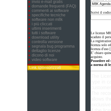
invio e-mail gratis
domande frequenti (FAQ)
commenti ai software
Scrivi il codic
specifiche tecniche
software non m8k
i più cliccati
ultimi inserimenti
tutti i software
Le licenze M8K
download utility
scaduto il per
La registrazio
controlla versione
licenza solo e
segnala bug programma
licenza d'uso 
dettaglio licenze
E' chiaro quin
dicono di noi
acquisto.
video software
Possedere ed u
a norma di le
Link sponsorizzati
The Lice
type in c
customer 
The reco
allows th
exclusive
if the lic