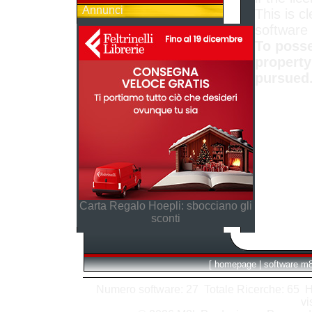
Annunci
This is cl
software
To posse
property
pursued
Carta Regalo Hoepli: sbocciano gli
sconti
[
homepage
|
software m
Numero software: 27 Totale Ricerche: 65 Hits
vi