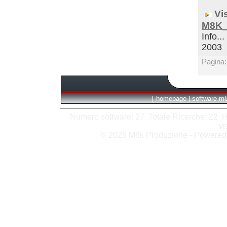
Vi
M8K_
Info...
2003
Pagina
[
homepage
|
software m
Numero software: 27 Totale Ricerche: 22 Hits
vi
© 2026 M8k Produzione - Powere