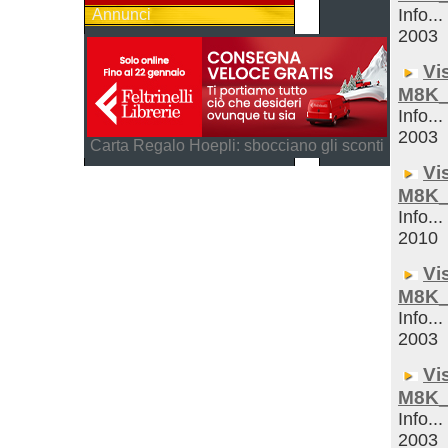
Info...
Annunci
2003
Vi
M8K_
Info...
2003
Carta Regalo Hoepli: sbocciano gli sconti
Vi
M8K_
Info...
2010
Vi
M8K_
Info...
2003
Vi
M8K_
Info...
2003