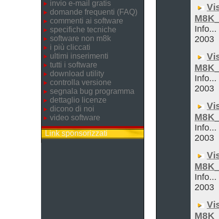
invio e-mail gratis
Vi
domande frequenti (FAQ)
M8K_
commenti ai software
Info...
specifiche tecniche
software non m8k
2003
i più cliccati
Vi
ultimi inserimenti
tutti i software
M8K_
download utility
Info...
controlla versione
2003
segnala bug programma
dettaglio licenze
Vi
dicono di noi
M8K_
video software
Info...
Link sponsorizzati
2003
Vi
M8K_
Info...
2003
Vi
M8K_