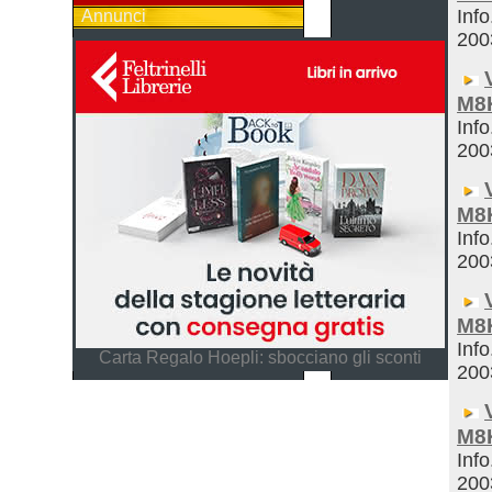
Info
Annunci
200
M8
Info
200
M8
Info
200
M8
Info
Carta Regalo Hoepli: sbocciano gli sconti
200
M8
Info
200