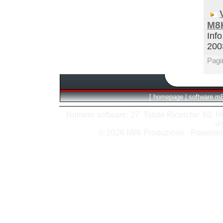
M8
Info
200
Pagi
[
homepage
|
software m
Numero software: 27 Totale Ricerche: 60 Hits
vi
© 2026 M8k Produzione - Powere