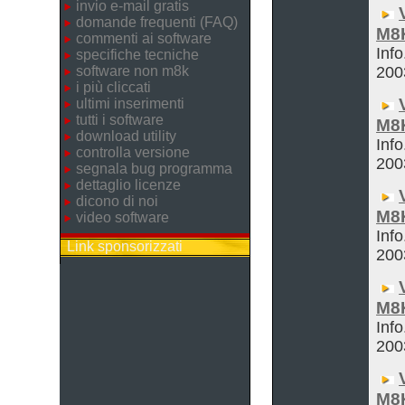
invio e-mail gratis
domande frequenti (FAQ)
M8
commenti ai software
Info
specifiche tecniche
software non m8k
200
i più cliccati
ultimi inserimenti
tutti i software
M8K
download utility
Info
controlla versione
200
segnala bug programma
dettaglio licenze
dicono di noi
M8
video software
Info
Link sponsorizzati
200
M8
Info
200
M8K