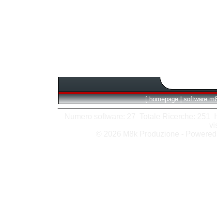
[
homepage
|
software m
Numero software: 27 Totale Ricerche: 251 Hit
vi
© 2026 M8k Produzione - Powere