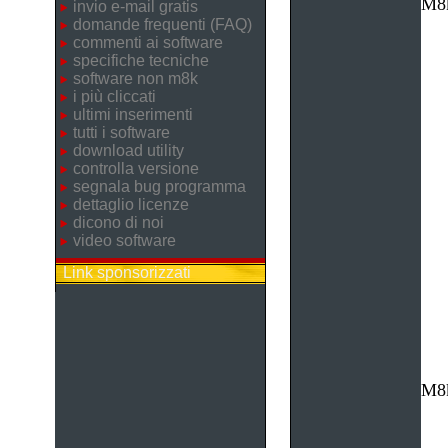
M8k
invio e-mail gratis
domande frequenti (FAQ)
commenti ai software
specifiche tecniche
software non m8k
i più cliccati
ultimi inserimenti
tutti i software
download utility
controlla versione
segnala bug programma
dettaglio licenze
dicono di noi
video software
Link sponsorizzati
M8k