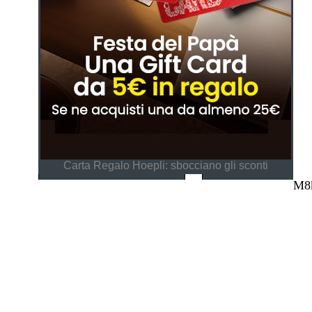
Carta Regalo Hoepli: sbocciano gli sconti
M8k