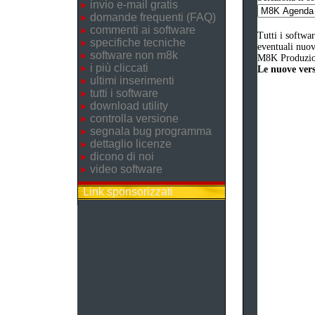
invio e-mail gratis
domande frequenti (FAQ)
commenti ai software
Tutti i softwa
specifiche tecniche
eventuali nuove
software non m8k
M8K Produzion
i più cliccati
Le nuove versi
ultimi inserimenti
tutti i software
download utility
controlla versione
segnala bug programma
dettaglio licenze
dicono di noi
video software
Link sponsorizzati