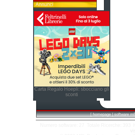
Annunci
Carta Regalo Hoepli: sbocciano gli
sconti
[
homepage
|
software m
Numero software: 27 Totale Ricerche: 393 Hit
vi