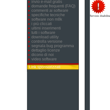
invio e-mail gratis
domande frequenti (FAQ)
commenti ai software
specifiche tecniche
Servizio disabilita
software non m8k
i più cliccati
ultimi inserimenti
tutti i software
download utility
controlla versione
segnala bug programma
dettaglio licenze
dicono di noi
video software
Link sponsorizzati