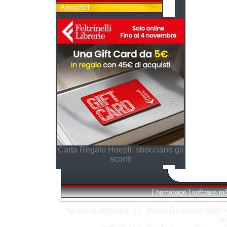
Annunci
Carta Regalo Hoepli: sbocciano gli
sconti
[
homepage
|
software m
Numero software: 27 Totale Ricerche: 560 Hit
vi