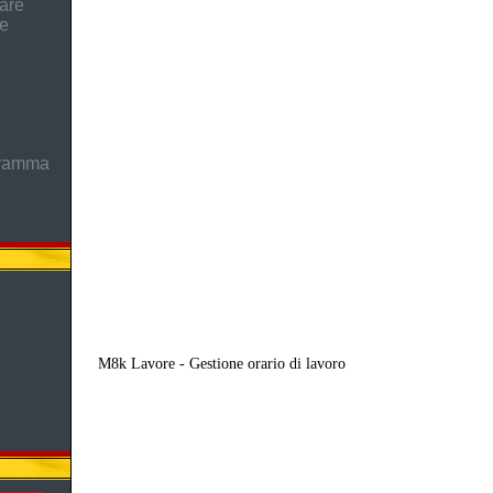
are
he
gramma
M8k Lavore - Gestione orario di lavoro