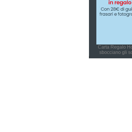
Carta Regalo Ho
sbocciano gli s