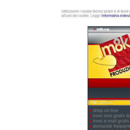
Utilizziamo i cookie tecnici propri e di terz
all'uso dei cookie. Leggi l'
informativa estes
Altri servizi
shop on line
invio sms gratis 
invio e-mail gratis
domande frequent