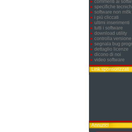
commenti ai softw
specifiche tecnic
software non m8k
i più cliccati
ultimi inserimenti
tutti i software
download utility
controlla versione
segnala bug pro
dettaglio licenze
dicono di noi
video software
Link sponsorizzati
Annunci