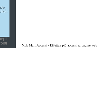
epli:
conti
M8k MultiAccessi - Effettua più accessi su pagine web