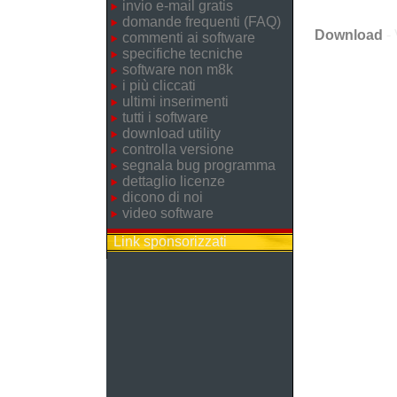
invio e-mail gratis
domande frequenti (FAQ)
Download
- 
commenti ai software
specifiche tecniche
software non m8k
i più cliccati
ultimi inserimenti
tutti i software
download utility
controlla versione
segnala bug programma
dettaglio licenze
dicono di noi
video software
Link sponsorizzati