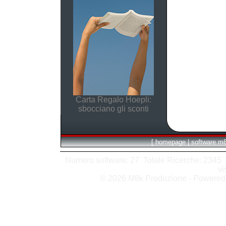
Carta Regalo Hoepli:
sbocciano gli sconti
[
homepage
|
software m
Numero software: 27 Totale Ricerche: 2345 Hit
vi
© 2026 M8k Produzione - Powere