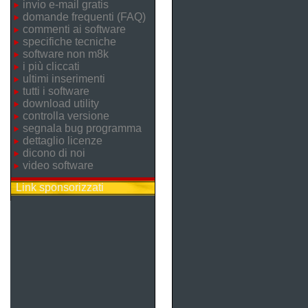
invio e-mail gratis
domande frequenti (FAQ)
commenti ai software
specifiche tecniche
software non m8k
i più cliccati
ultimi inserimenti
tutti i software
download utility
controlla versione
segnala bug programma
dettaglio licenze
dicono di noi
video software
Link sponsorizzati