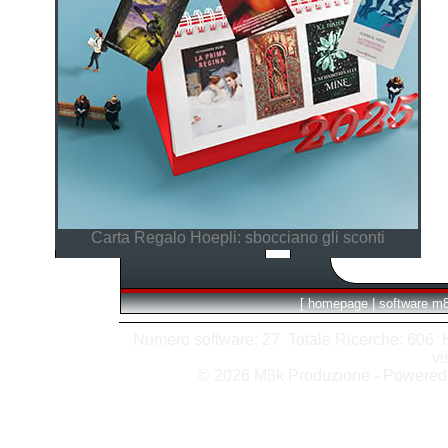
Carta Regalo Hoepli: sbocciano gli sconti
[
homepage
|
software m
Numero software: 27 Totale Ricerche: 606 Hit
vi
© 2026 M8k Produzione - Powere