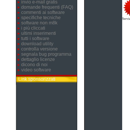
invio e-mail gratis
domande frequenti (FAQ)
commenti ai software
specifiche tecniche
Serviz
software non m8k
i più cliccati
ultimi inserimenti
tutti i software
download utility
controlla versione
segnala bug programma
dettaglio licenze
dicono di noi
video software
Link sponsorizzati