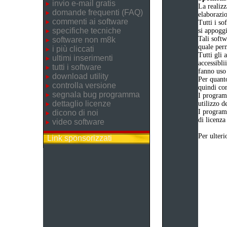
invio e-mail gratis
La realizz
domande frequenti (FAQ)
elaborazi
commenti ai software
Tutti i so
specifiche tecniche
si appogg
Tali softw
software non m8k
quale perm
i più cliccati
Tutti gli 
ultimi inserimenti
accessibli
tutti i software
fanno uso 
download utility
Per quanto
controlla versione
quindi com
segnala bug programma
I program
dettaglio licenze
utilizzo d
I program
dicono di noi
di licenza
video software
Per ulteri
Link sponsorizzati