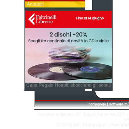
Annunci
Carta Regalo Hoepli: sbocciano gli sconti
[
homepage
|
software m
Numero software: 27 Totale Ricerche: 232 Hit
vi
© 2026 M8k Produzione - Powere