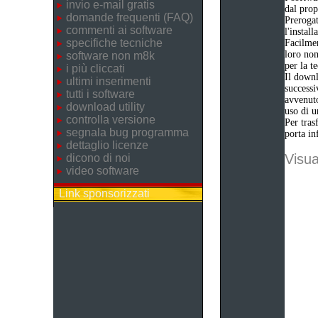
invio e-mail gratis
dal prop
domande frequenti (FAQ)
Prerogat
commenti ai software
l'instal
specifiche tecniche
Facilmen
loro nom
software non m8k
per la t
i più cliccati
Il downl
ultimi inserimenti
successi
tutti i software
avvenuto
download utility
uso di u
controlla versione
Per tras
segnala bug programma
porta in
dettaglio licenze
Visua
dicono di noi
video software
Link sponsorizzati