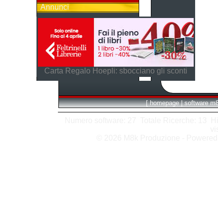
Annunci
Carta Regalo Hoepli: sbocciano gli sconti
[
homepage
|
software m
Numero software: 27 Totale Ricerche: 13 Hits
vi
© 2026 M8k Produzione - Powere