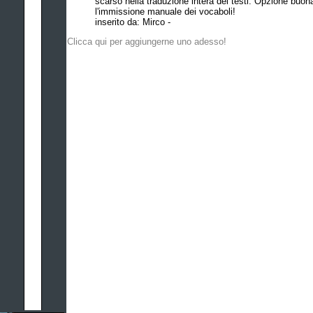
scarso nella traduzione intera dei testi. Opzione buona 
l'immissione manuale dei vocaboli!
inserito da: Mirco -
Clicca qui per aggiungerne uno adesso!