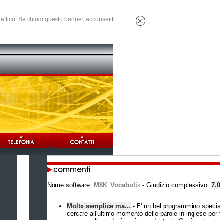
 traffico. Se chiudi questo banner, acconsenti
Nome software:
M8K_Vocabolix
- Giudizio complessivo:
7.
Molto semplice ma...
- E' un bel programmino speci
cercare all'ultimo momento delle parole in inglese per 