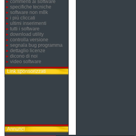
commenti ai software
specifiche tecniche
software non m8k
i più cliccati
ultimi inserimenti
tutti i software
download utility
controlla versione
segnala bug programma
dettaglio licenze
dicono di noi
video software
Link sponsorizzati
Annunci