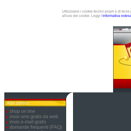
Utilizziamo i cookie tecnici propri e di terz
all'uso dei cookie. Leggi l'
informativa estes
Altri servizi
shop on line
invio sms gratis da web
invio e-mail gratis
domande frequenti (FAQ)