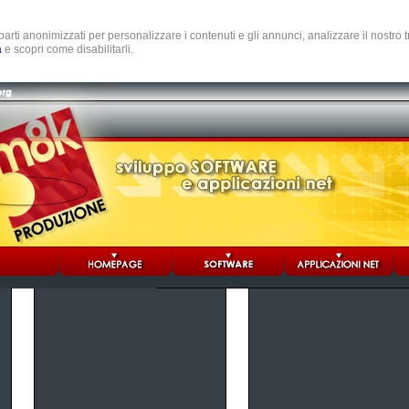
e parti anonimizzati per personalizzare i contenuti e gli annunci, analizzare il nostro
a
e scopri come disabilitarli.