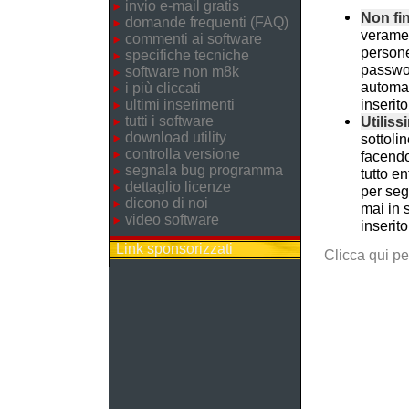
invio e-mail gratis
Non fin
domande frequenti (FAQ)
veramen
commenti ai software
persone 
specifiche tecniche
passwor
software non m8k
automa
i più cliccati
inserit
ultimi inserimenti
tutti i software
Utiliss
download utility
sottoli
controlla versione
facendo
segnala bug programma
tutto e
dettaglio licenze
per seg
dicono di noi
mai in 
video software
inserito
Link sponsorizzati
Clicca qui p