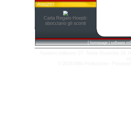
Annunci
Carta Regalo Hoepli:
sbocciano gli sconti
[
homepage
|
software m
Numero software: 27 Totale Ricerche: 16 Hits
vi
© 2026 M8k Produzione - Powere