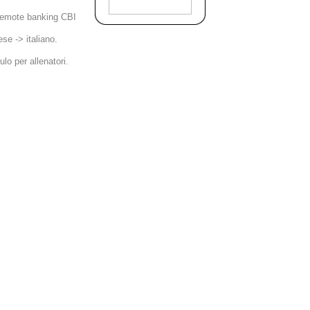
 remote banking CBI
ese -> italiano.
lo per allenatori.