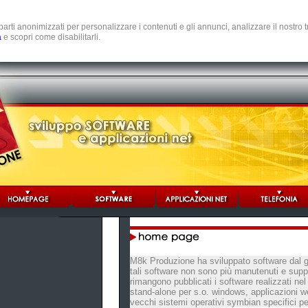
e parti anonimizzati per personalizzare i contenuti e gli annunci, analizzare il nostro
a
e scopri come disabilitarli.
M8k Produzione ha sviluppato software dal 
tali software non sono più manutenuti e suppo
rimangono pubblicati i software realizzati n
stand-alone per s.o. windows, applicazioni we
vecchi sistemi operativi symbian specifici pe