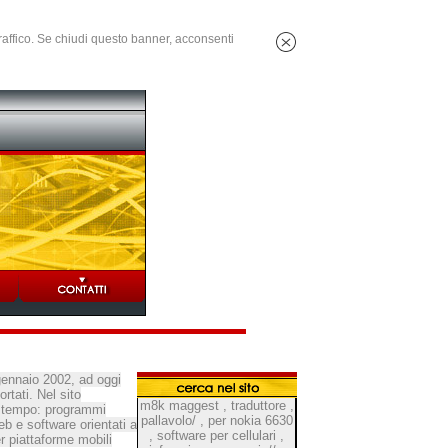
 traffico. Se chiudi questo banner, acconsenti
gennaio 2002, ad oggi
rtati. Nel sito
m8k maggest
,
traduttore
,
el tempo: programmi
pallavolo/
,
per nokia 6630
b e software orientati a
,
software per cellulari
,
r piattaforme mobili