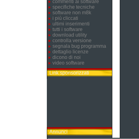
commenti ai software
specifiche tecniche
software non m8k
i più cliccati
ultimi inserimenti
tutti i software
download utility
controlla versione
segnala bug programma
dettaglio licenze
dicono di noi
video software
Link sponsorizzati
Annunci