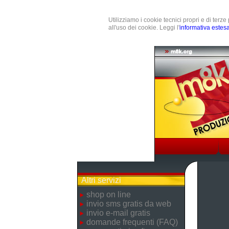
Utilizziamo i cookie tecnici propri e di terz
all'uso dei cookie. Leggi l'
informativa estes
Altri servizi
shop on line
invio sms gratis da web
invio e-mail gratis
domande frequenti (FAQ)