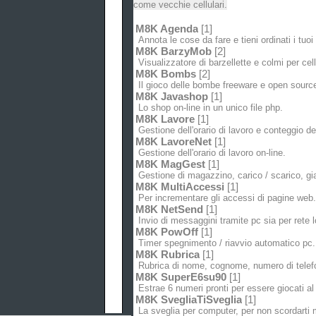
come vecchie cellulari.
M8K Agenda
[1]
Annota le cose da fare e tieni ordinati i tuo
M8K BarzyMob
[2]
Visualizzatore di barzellette e colmi per cell
M8K Bombs
[2]
Il gioco delle bombe freeware e open sourc
M8K Javashop
[1]
Lo shop on-line in un unico file php.
M8K Lavore
[1]
Gestione dell'orario di lavoro e conteggio del
M8K LavoreNet
[1]
Gestione dell'orario di lavoro on-line.
M8K MagGest
[1]
Gestione di magazzino, carico / scarico, gia
M8K MultiAccessi
[1]
Per incrementare gli accessi di pagine web.
M8K NetSend
[1]
Invio di messaggini tramite pc sia per rete l
M8K PowOff
[1]
Timer spegnimento / riavvio automatico pc.
M8K Rubrica
[1]
Rubrica di nome, cognome, numero di telefo
M8K SuperE6su90
[1]
Estrae 6 numeri pronti per essere giocati al
M8K SvegliaTiSveglia
[1]
La sveglia per computer, per non scordarti 