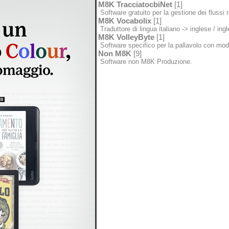
M8K TracciatocbiNet
[1]
Software gratuito per la gestione dei flussi
M8K Vocabolix
[1]
Traduttore di lingua italiano -> inglese / ingl
M8K VolleyByte
[1]
Software specifico per la pallavolo con modu
Non M8K
[9]
Software non M8K Produzione.