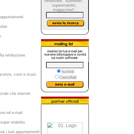
infranview
,
suonerie//
,
superenalotto
,
magazzino//
,
i appuntamenti.
ulari.
e.
la retribuzione.
Iscriviti
cenze, costi e ricavi.
Cancellati
ocale che internet.
no ed e-mail.
 super enalotto.
mai i tuoi appuntamenti!