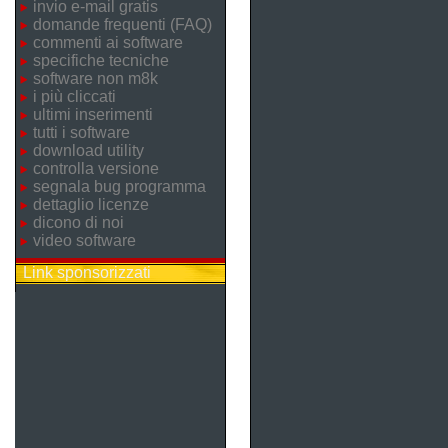
invio e-mail gratis
domande frequenti (FAQ)
commenti ai software
specifiche tecniche
software non m8k
i più cliccati
ultimi inserimenti
tutti i software
download utility
controlla versione
segnala bug programma
dettaglio licenze
dicono di noi
video software
Link sponsorizzati