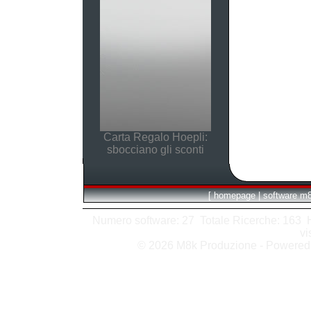
Carta Regalo Hoepli:
sbocciano gli sconti
[
homepage
|
software m
Numero software: 27 Totale Ricerche: 163 Hit
vi
© 2026 M8k Produzione - Powere