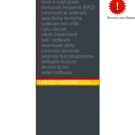
invio e-mail gratis
domande frequenti (FAQ)
commenti ai software
specifiche tecniche
Servizio non disponi
software non m8k
i più cliccati
ultimi inserimenti
tutti i software
download utility
controlla versione
segnala bug programma
dettaglio licenze
dicono di noi
video software
Link sponsorizzati