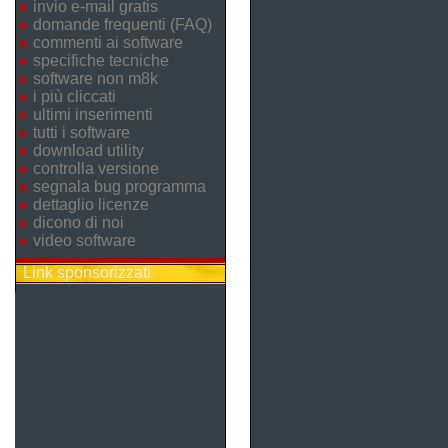
invio e-mail gratis
domande frequenti (FAQ)
commenti ai software
specifiche tecniche
software non m8k
i più cliccati
ultimi inserimenti
tutti i software
download utility
controlla versione
segnala bug programma
dettaglio licenze
dicono di noi
video software
Link sponsorizzati