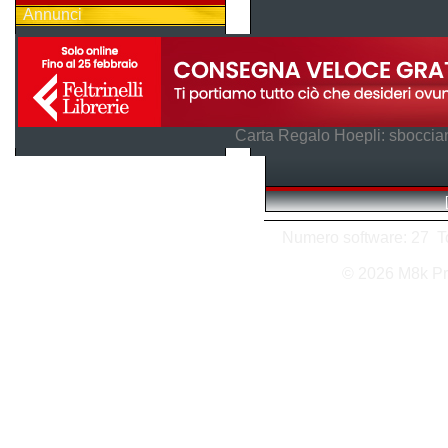
Annunci
Carta Regalo Hoepli: sboccian
Numero software: 27 Tot
© 2026 M8k Pr