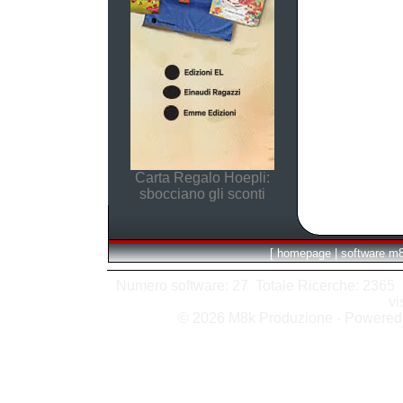
Carta Regalo Hoepli:
sbocciano gli sconti
[
homepage
|
software m
Numero software: 27 Totale Ricerche: 2365 Hit
vi
© 2026 M8k Produzione - Powere