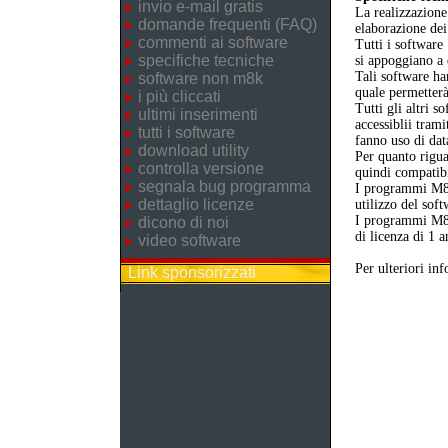
invio e-mail gratis
La realizzazione
domande frequenti (FAQ)
elaborazione dei
commenti ai software
Tutti i software
specifiche tecniche
si appoggiano a
Tali software ha
software non m8k
quale permetterà
i più cliccati
Tutti gli altri 
ultimi inserimenti
accessiblii trami
tutti i software
fanno uso di dat
download utility
Per quanto rigua
controlla versione
quindi compatibil
segnala bug programma
I programmi M8
dettaglio licenze
utilizzo del sof
I programmi M8K
dicono di noi
di licenza di 1 a
video software
Per ulteriori in
Link sponsorizzati