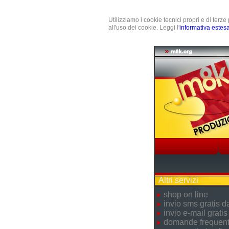
Utilizziamo i cookie tecnici propri e di terz
all'uso dei cookie. Leggi l'
informativa estes
Altri servizi
shop on line
invio sms gratis 
invio e-mail gratis
domande frequent