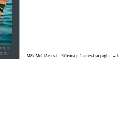
epli:
conti
M8k MultiAccessi - Effettua più accessi su pagine web