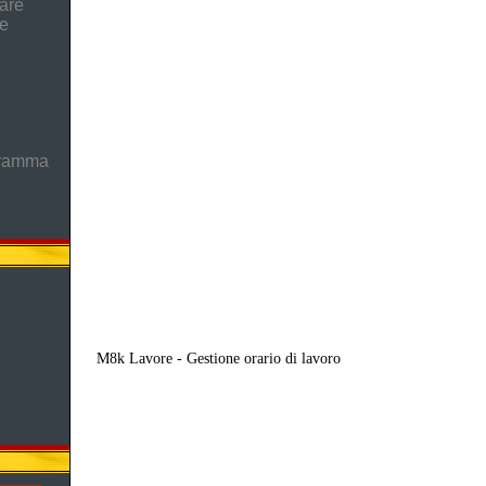
are
he
gramma
M8k Lavore - Gestione orario di lavoro