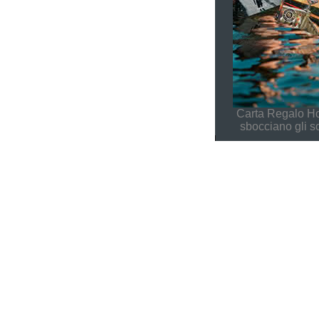
Carta Regalo Ho
sbocciano gli s