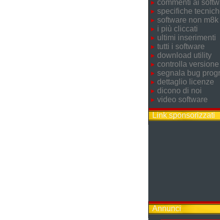
commenti ai softw
specifiche tecnic
software non m8k
i più cliccati
ultimi inserimenti
tutti i software
download utility
controlla versione
segnala bug pro
dettaglio licenze
dicono di noi
video software
Link sponsorizzati
Annunci