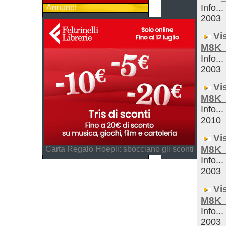
Info...
Annunci
2003
Vi
M8K_
Info...
2003
Vi
M8K_
Info...
2010
Vi
M8K_
Carta Regalo Hoepli: sbocciano gli sconti
Info...
2003
Vi
M8K_
Info...
2003