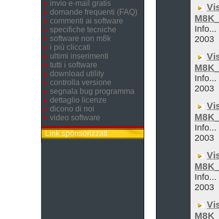
invio e-mail gratis
Vi
domande frequenti (FAQ)
M8K_
commenti ai software
Info...
specifiche tecniche
software non m8k
2003
i più cliccati
Vi
ultimi inserimenti
tutti i software
M8K_
download utility
Info...
controlla versione
2003
segnala bug programma
dettaglio licenze
Vi
dicono di noi
M8K_
video software
Info...
Link sponsorizzati
2003
Vi
M8K_
Info...
2003
Vi
M8K_