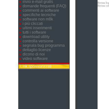
invio e-mail gratis
Rivista lo
domande frequenti (FAQ)
Rivista c
commenti ai software
specifiche tecniche
software non m8k
i più cliccati
ultimi inserimenti
tutti i software
download utility
controlla versione
segnala bug programma
dettaglio licenze
dicono di noi
video software
Link sponsorizzati