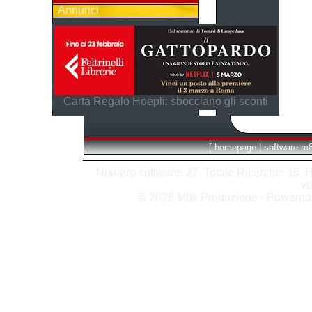
Annunci
Carta Regalo Hoepli: sbocciano gli sconti
[
homepage
|
software m
Numero software: 27 Totale Ricerche: 16 Hits
vi
© 2026 M8k Produzione - Powere