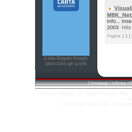
Visual
M8K_Net
Info... Inse
2003
Hits 
Pagina:
[ 1 ]
Carta Regalo Hoepli:
sbocciano gli sconti
[
homepage
|
software m
Numero software: 27 Totale Ricerche: 991 Hit
vi
© 2026 M8k Produzione - Powere