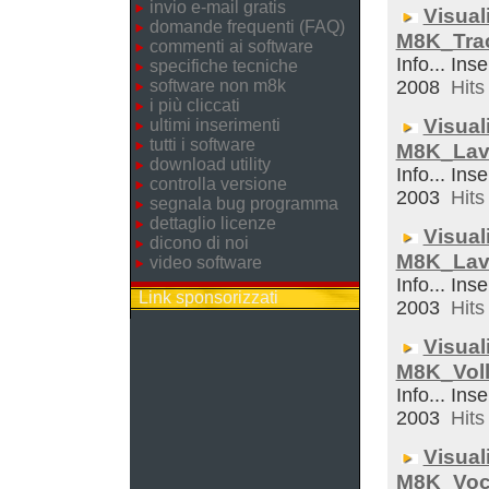
invio e-mail gratis
Visual
domande frequenti (FAQ)
M8K_Trac
commenti ai software
Info... Ins
specifiche tecniche
software non m8k
2008
Hits 
i più cliccati
Visual
ultimi inserimenti
tutti i software
M8K_Lav
download utility
Info... Inse
controlla versione
2003
Hits 
segnala bug programma
dettaglio licenze
Visual
dicono di noi
M8K_Lav
video software
Info... Ins
Link sponsorizzati
2003
Hits 
Visual
M8K_Voll
Info... Inse
2003
Hits 
Visual
M8K_Voc