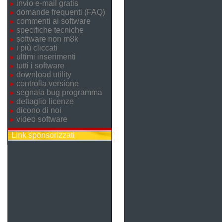
invio e-mail gratis
domande frequenti (FAQ)
commenti ai software
specifiche tecniche
software non m8k
i più cliccati
ultimi inserimenti
tutti i software
download utility
controlla versione
segnala bug programma
dettaglio licenze
dicono di noi
video software
Link sponsorizzati