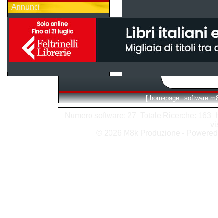
Annunci
[
homepage
|
software m
Numero software: 27 Totale Ricerche: 163 Hit
vi
© 2026 M8k Produzione - Powere