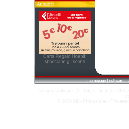
Annunci
Carta Regalo Hoepli:
sbocciano gli sconti
[
homepage
|
software m
Numero software: 27 Totale Ricerche: 368 Hit
vi
© 2026 M8k Produzione - Powere