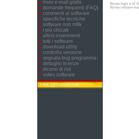
invio e-mail gratis
Rivista login n.42 
domande frequenti (FAQ)
Rivista cellulare m
commenti ai software
specifiche tecniche
software non m8k
i più cliccati
ultimi inserimenti
tutti i software
download utility
controlla versione
segnala bug programma
dettaglio licenze
dicono di noi
video software
Link sponsorizzati