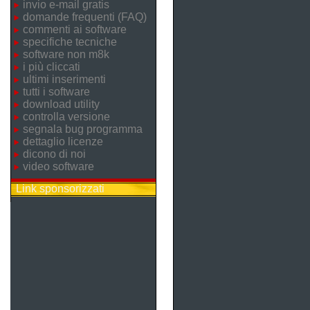
invio e-mail gratis
domande frequenti (FAQ)
commenti ai software
specifiche tecniche
software non m8k
i più cliccati
ultimi inserimenti
tutti i software
download utility
controlla versione
segnala bug programma
dettaglio licenze
dicono di noi
video software
Link sponsorizzati