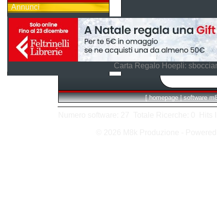
Annunci
Carta Regalo Hoepli: sboccian
[
homepage
|
software m
Numero software: 27 Totale Ricerche: 0 Hits In:
© 2026 M8k Produzione - Powere